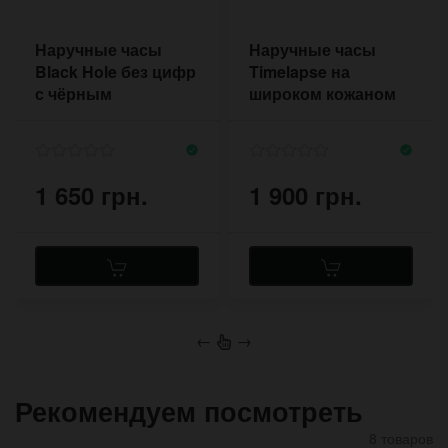
Наручные часы
Наручные часы
Black Hole без цифр
Timelapse на
с чёрным
широком кожаном
циферблатом на
ремешке в стиле
чёрном ремешке
Джонни Депп
1 650 грн.
1 900 грн.
←
→
Рекомендуем посмотреть
8 товаров