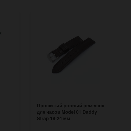
Прошитый ровный ремешок
П
для часов Model 01 Daddy
ч
Strap 18-24 мм
к