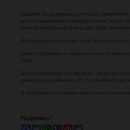
Широкий бандл ремешок для часов с креплением 
центральный ремешок самодостаточен, можно исп
плотной натуральной кожи в один слой, цвет кори
Использована кожа в один слой, толщина около 2
Киперы (тренчики) не закреплены и легко меняю
сталь.
Длина стандартная 200 мм (8 см + 12 см) без учё
размер руки должен быть от 17 см в обхвате для
В зависимости от наличия кожи срок изготовления
Поделись!
Facebook
Twitter
WhatsApp
Viber
Pinterest
Telegram