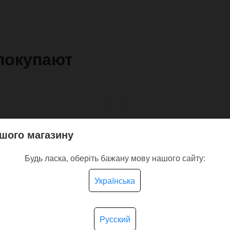
покупают
шого магазину
Будь ласка, оберіть бажану мову нашого сайту:
Українська
Русский