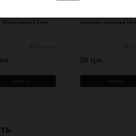
ьки спрингбары для
Стальная пряжка для
 18 мм (пара) 1,5 мм
часового ремешка 18 
В наличии
В н
рн.
20 грн.
КУПИТЬ
КУПИТЬ
еть