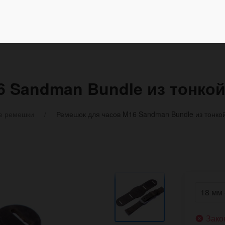
6 Sandman Bundle из тонко
е ремешки
Ремешок для часов M16 Sandman Bundle из тонко
Зако