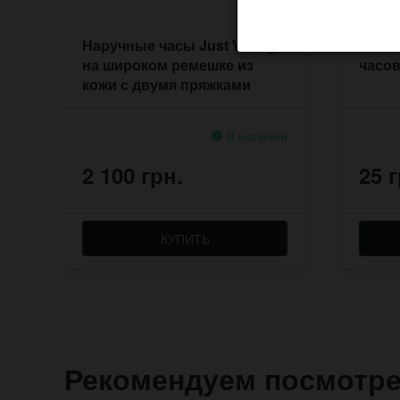
Наручные часы Just Vintage
Шпил
на широком ремешке из
часов
кожи с двумя пряжками
В наличии
2 100 грн.
25 г
КУПИТЬ
Рекомендуем посмотр