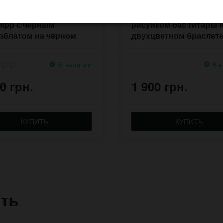
ные часы Black Hole
Наручные часы Rock с
ифр с чёрным
рисунком бас гитары 
рблатом на чёрном
двухцветном браслете
шке
кожи
В наличии
В н
0 грн.
1 900 грн.
КУПИТЬ
КУПИТЬ
еть