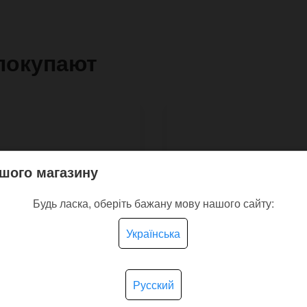
покупают
шого магазину
Будь ласка, оберіть бажану мову нашого сайту:
Українська
Русский