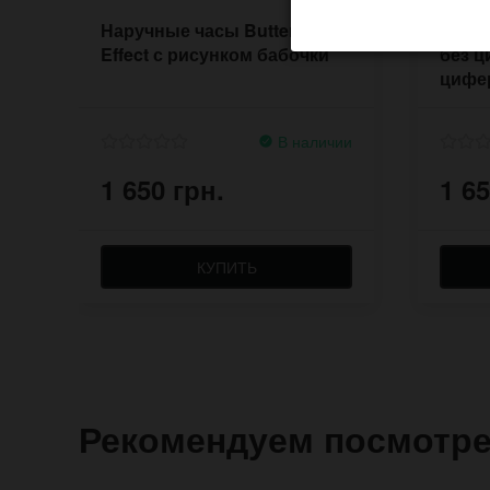
Наручные часы Butterfly
Наруч
Effect с рисунком бабочки
без ц
цифе
реме
В наличии
1 650 грн.
1 65
КУПИТЬ
Рекомендуем посмотр