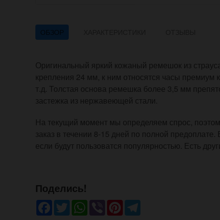
ОБЗОР
ХАРАКТЕРИСТИКИ
ОТЗЫВЫ
Оригинальный яркий кожаный ремешок из страуса
крепления 24 мм, к ним относятся часы премиум к
т.д. Толстая основа ремешка более 3,5 мм препят
застежка из нержавеющей стали.
На текущий момент мы определяем спрос, поэтому
заказ в течении 8-15 дней по полной предоплате.
если будут пользоватся популярностью. Есть друг
Поделись!
Facebook
Twitter
WhatsApp
Viber
Pinterest
Telegram