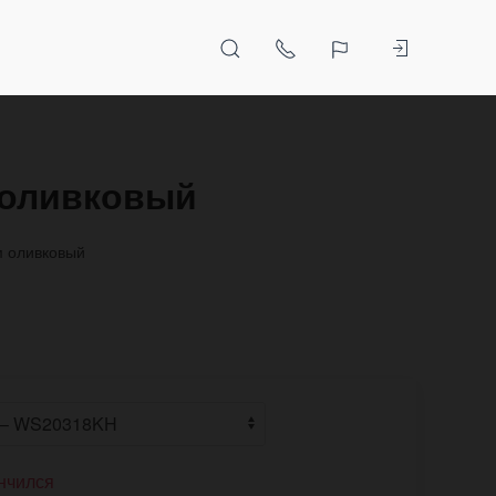
м оливковый
м оливковый
нчился