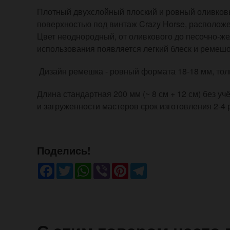
Плотный двухслойный плоский и ровный оливковы
поверхностью под винтаж Crazy Horse, расположе
Цвет неоднородный, от оливкового до песочно-же
использования появляется легкий блеск и ремеш
Дизайн ремешка - ровный формата 18-18 мм, тол
Длина стандартная 200 мм (~ 8 см + 12 см) без уч
и загруженности мастеров срок изготовления 2-4 
Поделись!
Facebook
Twitter
WhatsApp
Viber
Pinterest
Telegram