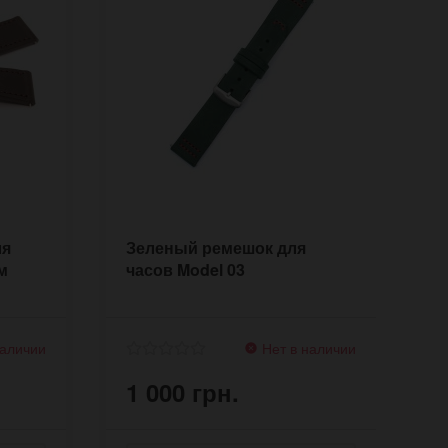
ля
Зеленый ремешок для
К
м
часов Model 03
ч
B
наличии
Нет в наличии
1 000 грн.
9