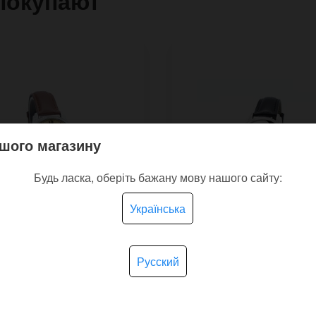
покупают
шого магазину
Будь ласка, оберіть бажану мову нашого сайту:
Українська
Русский
ные часы Gentle с
Наручные часы Инь Я
ком роз на
рблате