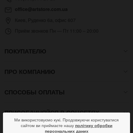
office@artstore.com.ua
Киев
,
Руденко 6а, офис 607
Приём звонков
Пн — Пт 11:00 – 20:00
ПОКУПАТЕЛЮ
ПРО КОМПАНИЮ
СПОСОБЫ ОПЛАТЫ
ПРИСОЕДИНЯЙСЯ В СОЦСЕТЯХ
Ми використовуємо кукі. Продовжуючи користуватися
сайтом ви приймаєте нашу
політику обробки
персональних даних