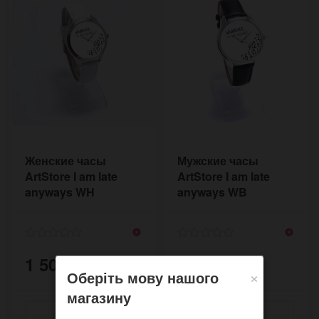
Женские часы
Мужские часы
ArtStore I am late
ArtStore I am late
anyways WH
anyways WB
WTEWH33
WTE3BH44
1 500 грн.
1 500 грн.
×
Оберіть мову нашого
магазину