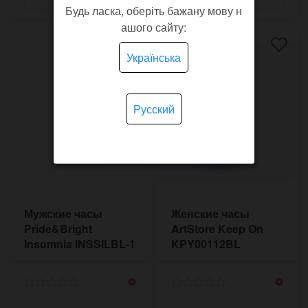
Будь ласка, оберіть бажану мову н
ашого сайту:
Українська
Русский
Мужские часы
Женские часы
Pride&Bright
ArtStore Keep On
Insomnia INSSILBL-1
KPY00112BL