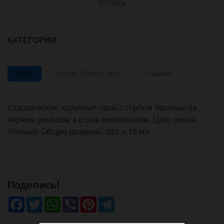
КУПИТЬ
КАТЕГОРИИ:
ОБЗОР
ХАРАКТЕРИСТИКИ
ОТЗЫВЫ
Классические наручные часы с гербом Украины на
черном ремешке в стиле минимализм. Цвет ремня:
Черный. Общие размеры: 220 × 18 мм
Поделись!
Facebook
Twitter
WhatsApp
Viber
Pinterest
Telegram