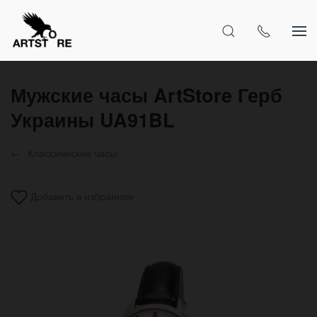
Мужские часы ArtStore Герб
Украины UA91BL
Классические часы
Добавить в избранное