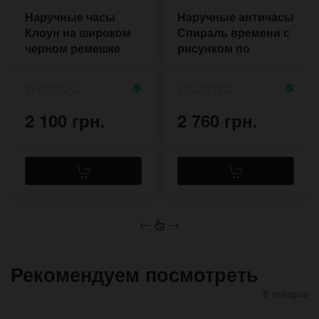
Наручные часы
Наручные античасы
Клоун на широком
Спираль времени с
черном ремешке
рисунком по
напульснике с
мотивам
большой пряжкой
Фибоначчи
2 100 грн.
2 760 грн.
←
→
Рекомендуем посмотреть
8 товаров