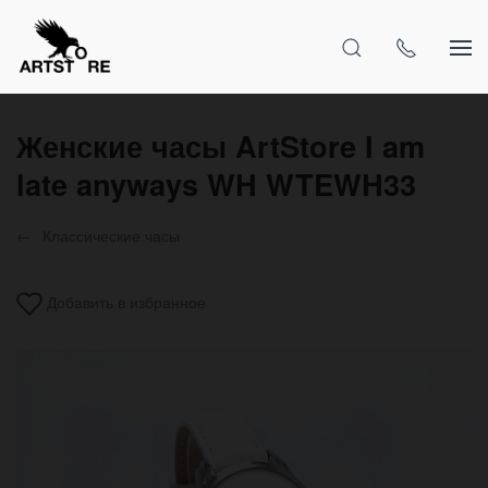
Женские часы ArtStore I am
late anyways WH WTEWH33
Классические часы
Добавить в избранное