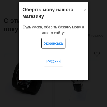
×
Оберіть мову нашого
магазину
С этим товаром часто
покупают
Будь ласка, оберіть бажану мову н
ашого сайту:
8 товаров
Українська
Русский