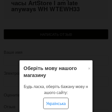
часы ArtStore I am late
anyways WH WTEWH33
НАПИСАТЬ ОТЗЫВ
Ваше имя
×
Оберіть мову нашого
Электронная почта
магазину
Будь ласка, оберіть бажану мову н
ашого сайту:
Оцените товар
Українська
Отзыв