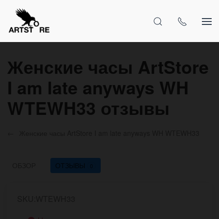
Женские часы ArtStore
I am late anyways WH
WTEWH33 отзывы
Женские часы ArtStore I am late anyways WH WTEWH33
ОБЗОР
ОТЗЫВЫ
0
SKU:WTEWH33