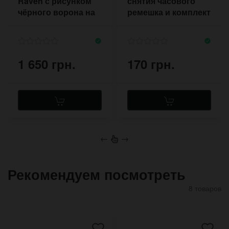
Raven с рисунком
снятия часового
чёрного ворона на
ремешка и комплект
широком ремешке в
креплений
стиле панк
1 650 грн.
170 грн.
←
→
Рекомендуем посмотреть
8 товаров