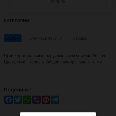
КУПИТЬ
КАТЕГОРИИ:
ОБЗОР
ХАРАКТЕРИСТИКИ
ОТЗЫВЫ
Яркие оригинальные наручные часы унисекс Prisma
Цвет ремня: Черный. Общие размеры: 240 × 18 мм
Поделись!
Facebook
Twitter
WhatsApp
Viber
Pinterest
Telegram