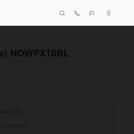
ые) NOWPX18BL
OWPX18BL
т в наличии