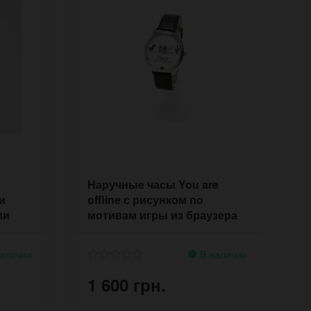
Наручные часы You are
Н
и
offline с рисунком по
р
ми
мотивам игры из браузера
ц
Гугл хром
аличии
В наличии
1 600 грн.
1