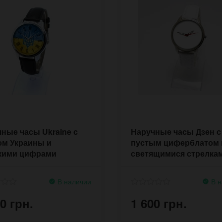
ные часы Ukraine с
Наручные часы Дзен с
ом Украины и
пустым циферблатом 
кими цифрами
светящимися стрелка
В наличии
В н
0 грн.
1 600 грн.