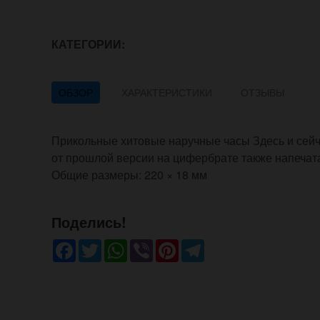
КАТЕГОРИИ:
ОБЗОР
ХАРАКТЕРИСТИКИ
ОТЗЫВЫ
Прикольные хитовые наручные часы Здесь и сейча
от прошлой версии на цифербрате также напечат
Общие размеры: 220 × 18 мм
Поделись!
Facebook
Twitter
WhatsApp
Viber
Pinterest
Telegram