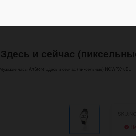
 Здесь и сейчас (пиксельн
Мужские часы ArtStore Здесь и сейчас (пиксельные) NOWPX18BL
SKU:N
Не