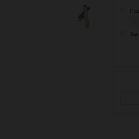
Под
Зап