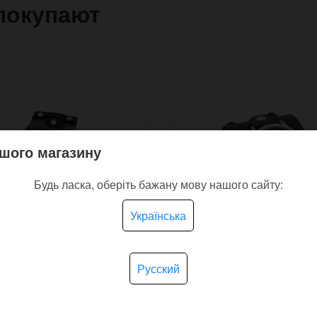
покупают
шого магазину
Будь ласка, оберіть бажану мову нашого сайту:
Українська
Русский
ные часы Pitch Pipe
Наручные античасы Ma
тон на хендмейд
black на черном широ
шке
ремешке