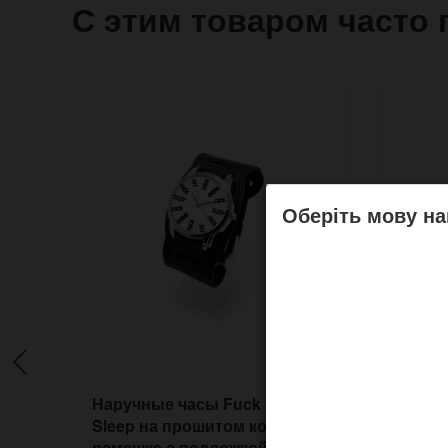
С этим товаром часто 
Оберіть мову на
Наручные часы Fuck Eat
Наруч
Sleep на прошитом кожаном
Камер
ремешке с подложкой
реме