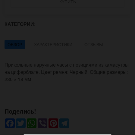
КУПИТЬ
КАТЕГОРИИ:
ОБЗОР
ХАРАКТЕРИСТИКИ
ОТЗЫВЫ
Прикольные наручные часы с позициями из камасутры
на циферблате. Цвет ремня: Черный. Общие размеры:
230 × 18 мм
Поделись!
Facebook
Twitter
WhatsApp
Viber
Pinterest
Telegram