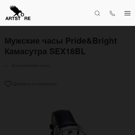
Мужские часы Pride&Bright
Камасутра SEX18BL
Классические часы
Добавить в избранное