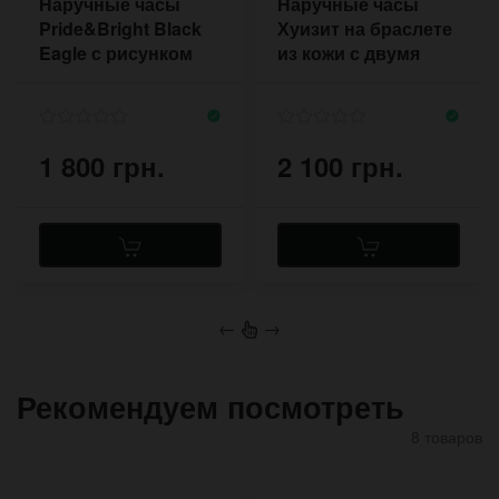
Наручные часы
Наручные часы
Pride&Bright Black
Хуизит на браслете
Eagle с рисунком
из кожи с двумя
орла на
пряжками в стиле
циферблате
Депп
1 800 грн.
2 100 грн.
←
→
Рекомендуем посмотреть
8 товаров