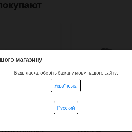
покупают
шого магазину
Будь ласка, оберіть бажану мову нашого сайту:
Українська
Русский
ный чёрный браслет
Широкий браслет Mata
ST с прошивкой на
прямой манжетой и д
борота вокруг руки
пряжками