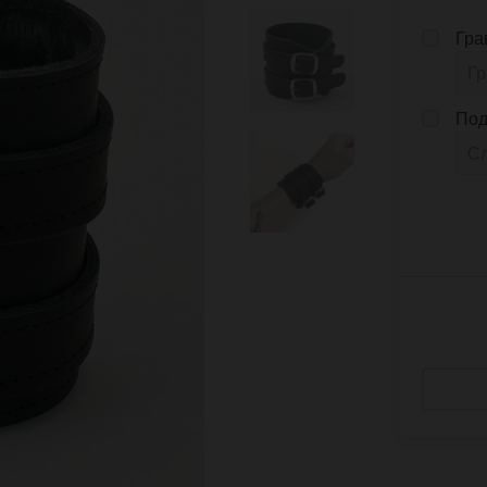
Гра
Под