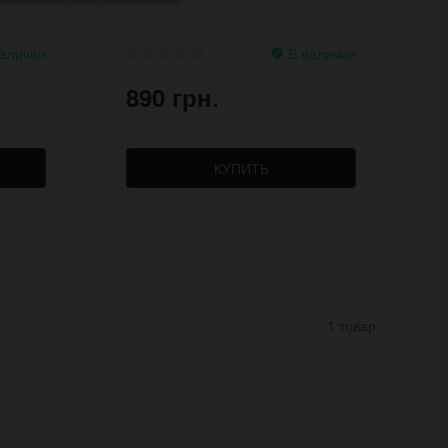
аличии
В наличии
890 грн.
6
КУПИТЬ
1 товар