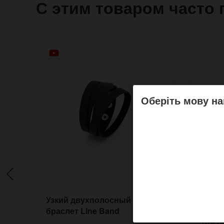
С этим товаром часто 
Оберіть мову на
Узкий двухполосный
Длин
браслет Line Band
H8070
три о