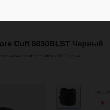
ore Cuff 8030BLST Черный
Кожаный браслет ArtStore Cuff 8030BLST Черный
SKU:80
Не