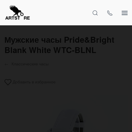
Мужские часы Pride&Bright
Blank White WTC-BLNL
Классические часы
Добавить в избранное