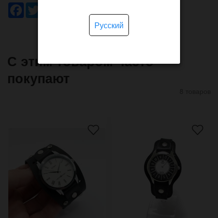
Facebook
Twitter
WhatsApp
Viber
Pinterest
Telegram
Русский
С этим товаром часто
покупают
8 товаров