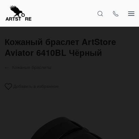
Кожаный браслет ArtStore
Aviator 6410BL Чёрный
Кожаные браслеты
Добавить в избранное