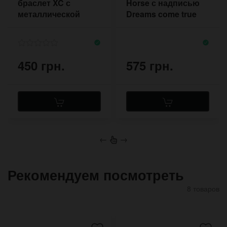
браслет XC с
Horse с надписью
металлической
Dreams come true
рамкой в виде икса
кнопками
450 грн.
575 грн.
←
→
Рекомендуем посмотреть
8 товаров