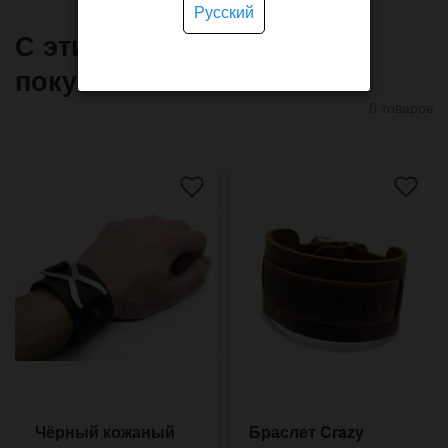
Русский
С этим товаром часто
покупают
8 товаров
Чёрный кожаный
Браслет Crazy