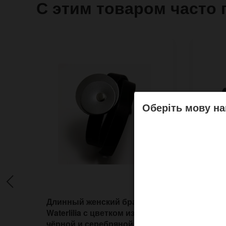
С этим товаром часто 
Оберіть мову на
Длинный женский браслет
Боль
Waterlilia с цветком из
Legio
чёрной и серебряной кожи
неза