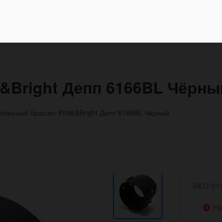
&Bright Депп 6166BL Чёрны
Кожаный браслет Pride&Bright Депп 6166BL Чёрный
SKU:61
Не