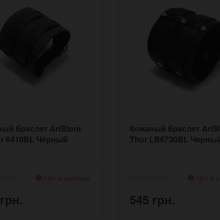
ый браслет ArtStore
Кожаный браслет ArtS
or 6410BL Чёрный
Thor LB6730BL Черны
Нет в наличии
Нет в 
 грн.
545 грн.