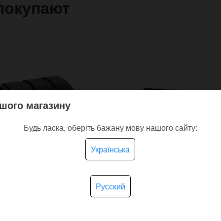
покупают
шого магазину
Будь ласка, оберіть бажану мову нашого сайту:
Українська
Русский
шой кожаный браслет
Кожаный браслет ZigZ
n с тремя
странным дизайном
висимыми пряжками