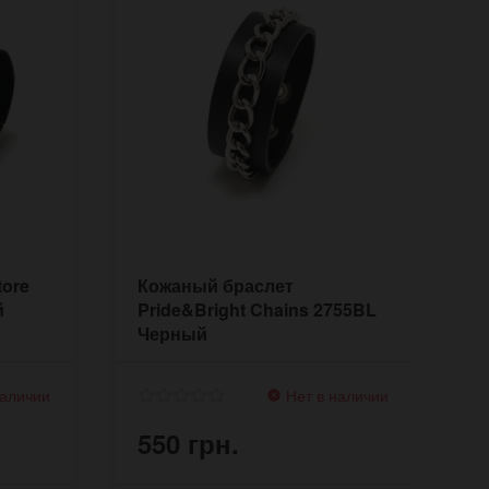
tore
Кожаный браслет
К
й
Pride&Bright Chains 2755BL
R
Черный
наличии
Нет в наличии
550 грн.
5