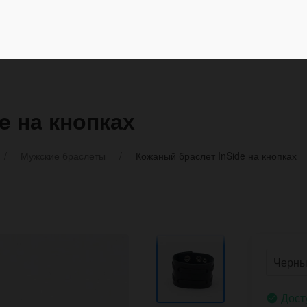
e на кнопках
Мужские браслеты
Кожаный браслет InSide на кнопках
Дост