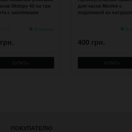
асов Skimpy 40 на три
для часов Montre с
та с заклёпками
подложкой из натурал
кожи
В наличии
В н
 грн.
400 грн.
КУПИТЬ
КУПИТЬ
ПОКУПАТЕЛЮ