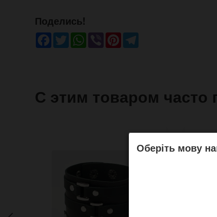
Поделись!
Facebook
Twitter
WhatsApp
Viber
Pinterest
Telegram
С этим товаром часто 
Оберіть мову на