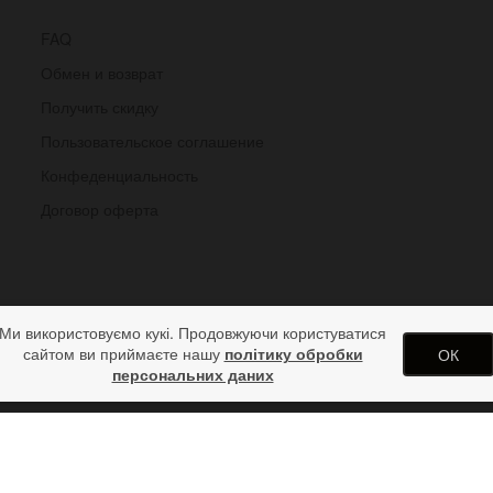
FAQ
Обмен и возврат
Получить скидку
Пользовательское соглашение
Конфеденциальность
Договор оферта
Ми використовуємо кукі. Продовжуючи користуватися
сайтом ви приймаєте нашу
політику обробки
ОК
персональних даних
опках
одарков от дизайн студии ArtStore. Использование материалов сай