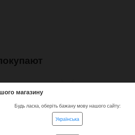
покупают
шого магазину
Будь ласка, оберіть бажану мову нашого сайту:
Українська