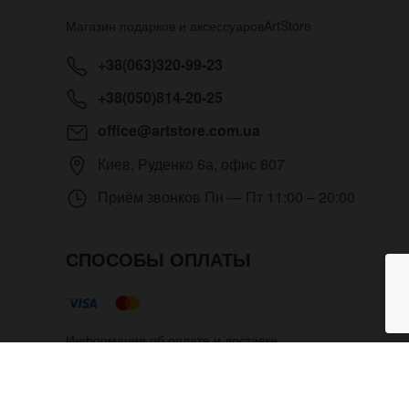
Магазин подарков и аксессуаров
ArtStore
+38(063)320-99-23
+38(050)814-20-25
office@artstore.com.ua
Киев
,
Руденко 6а, офис 607
Приём звонков
Пн — Пт 11:00 – 20:00
СПОСОБЫ ОПЛАТЫ
Информация об оплате и доставке
Кожаный браслет InSide на кн
Copyright © 2012- 2026 Все права защищены. Магазин п