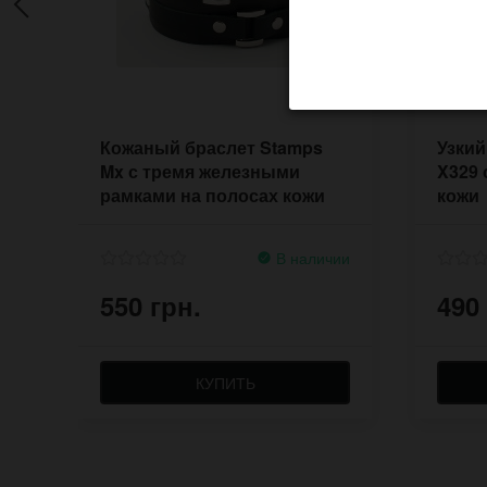
Кожаный браслет Stamps
Узкий
Mx с тремя железными
X329 
рамками на полосах кожи
кожи
В наличии
550 грн.
490
КУПИТЬ