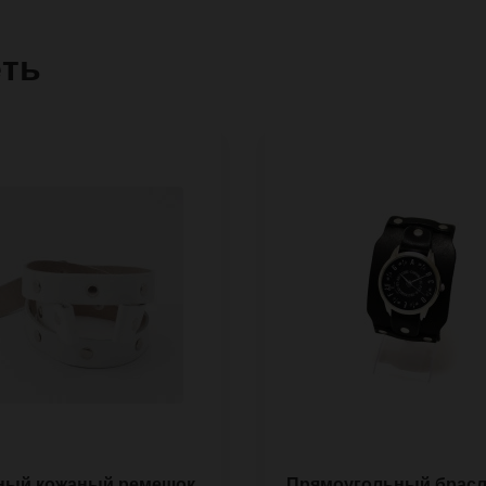
еть
ный кожаный ремешок
Прямоугольный брасл