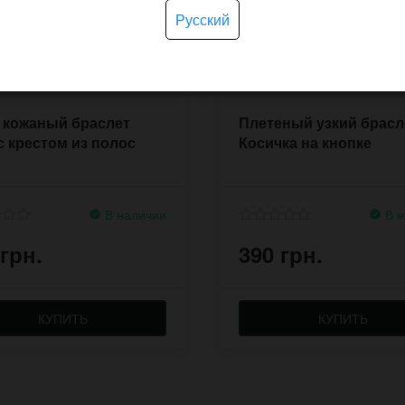
Русский
 кожаный браслет
Плетеный узкий брасл
с крестом из полос
Косичка на кнопке
В наличии
В н
 грн.
390 грн.
КУПИТЬ
КУПИТЬ