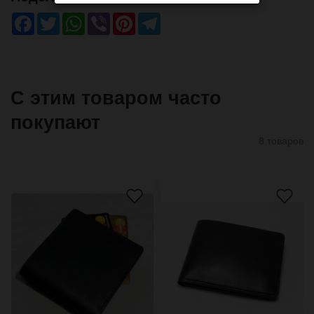
Facebook
Twitter
WhatsApp
Viber
Pinterest
Telegram
С этим товаром часто
покупают
8 товаров