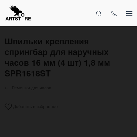
Шпильки крепления
спрингбар для наручных
часов 16 мм (4 шт) 1,8 мм
SPR1618ST
Ремешки для часов
Добавить в избранное