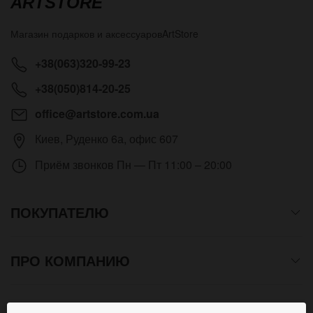
ARTSTORE
Магазин подарков и аксессуаров
ArtStore
+38(063)320-99-23
+38(050)814-20-25
office@artstore.com.ua
Киев
,
Руденко 6а, офис 607
Приём звонков
Пн — Пт 11:00 – 20:00
ПОКУПАТЕЛЮ
ПРО КОМПАНИЮ
СПОСОБЫ ОПЛАТЫ