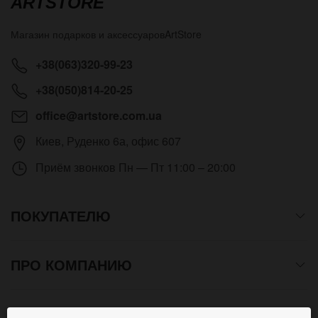
ARTSTORE
Магазин подарков и аксессуаров
ArtStore
+38(063)320-99-23
+38(050)814-20-25
office@artstore.com.ua
Киев
,
Руденко 6а, офис 607
Приём звонков
Пн — Пт 11:00 – 20:00
ПОКУПАТЕЛЮ
ПРО КОМПАНИЮ
СПОСОБЫ ОПЛАТЫ