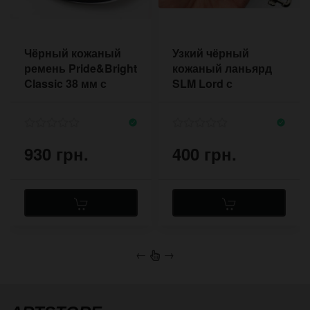
Чёрный кожаный
Узкий чёрный
ремень Pride&Bright
кожаный ланьярд
Classic 38 мм с
SLM Lord с
фурнитурой никель
карабином
930 грн.
400 грн.
←
→