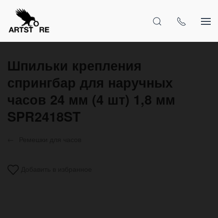
Шпильки крепления
спрингбар для наручных
часов 24 мм (4 шт) 1,8 мм
SPR2418ST
Ремешки для часов
Добавить в избранное