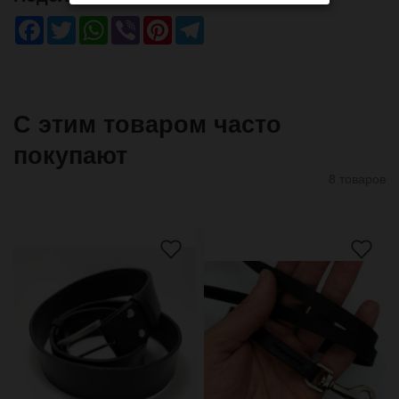
Facebook
Twitter
WhatsApp
Viber
Pinterest
Telegram
С этим товаром часто
покупают
8 товаров