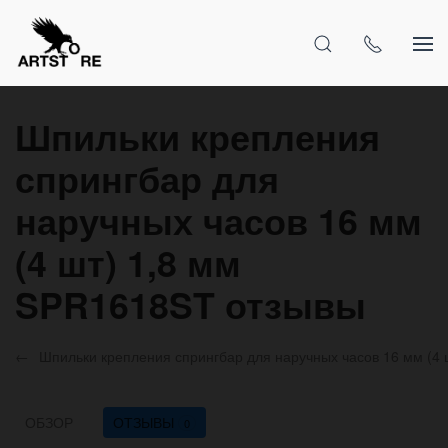
Шпильки крепления
спрингбар для
наручных часов 16 мм
(4 шт) 1,8 мм
SPR1618ST отзывы
Шпильки крепления спрингбар для наручных часов 16 мм (4
ОБЗОР
ОТЗЫВЫ
0