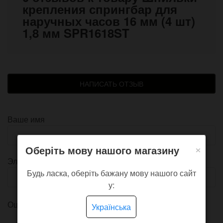
крепления спрингбар для
наручных часов 16 мм (4 шт)
1,8 мм SPR1618ST
НАПИСАТЬ ОТЗЫВ
Ваше имя
×
Оберіть мову нашого магазину
Электронная почта
Будь ласка, оберіть бажану мову нашого сайт
у:
Оцените товар
Українська