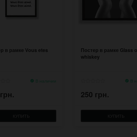
р в рамке Vous etes
Постер в рамке Glass o
whiskey
В наличии
В н
 грн.
250 грн.
КУПИТЬ
КУПИТЬ