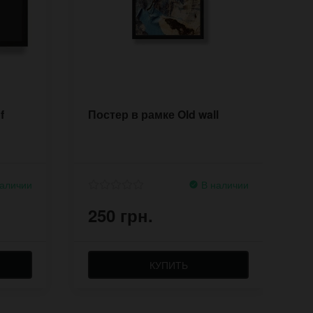
f
Постер в рамке Old wall
П
d
аличии
В наличии
250 грн.
2
КУПИТЬ