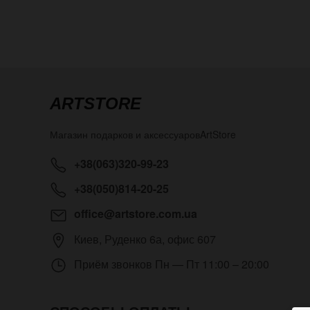
ARTSTORE
Магазин подарков и аксессуаров
ArtStore
+38(063)320-99-23
+38(050)814-20-25
office@artstore.com.ua
Киев
,
Руденко 6а, офис 607
Приём звонков
Пн — Пт 11:00 – 20:00