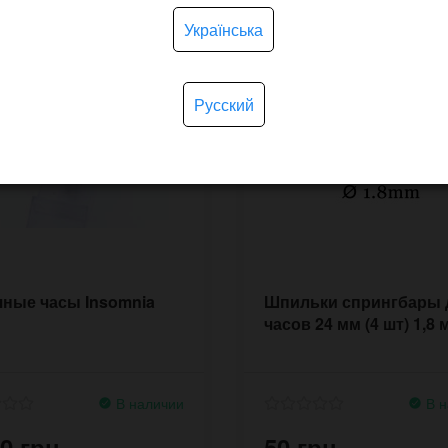
Українська
Русский
ные часы Insomnia
Шпильки спрингбары 
часов 24 мм (4 шт) 1,8 
В наличии
В н
0 грн.
50 грн.