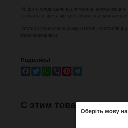
На фото представлена примерная визуализация, 
отличаться, цвета могут отличаться от монитора к
Постер установлен в рамку и готов к инсталляции
транспортировки.
Поделись!
Facebook
Twitter
WhatsApp
Viber
Pinterest
Telegram
С этим товаром часто 
Оберіть мову на