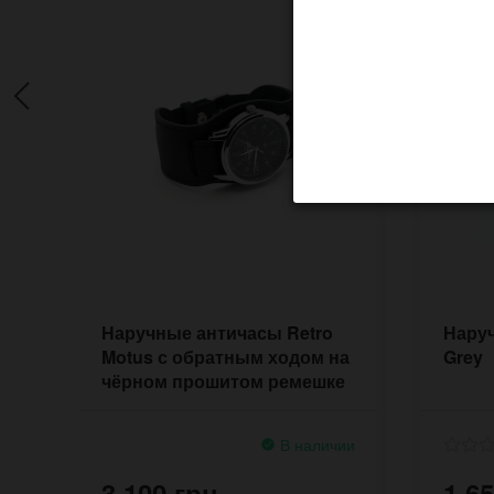
Наручные античасы Retro
Наруч
Motus с обратным ходом на
Grey
чёрном прошитом ремешке
из кожи
В наличии
3 100 грн.
1 65