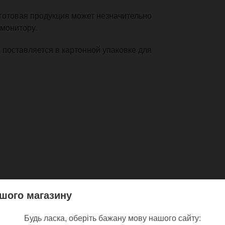
готовая продукция может незначительно
 монитору.
, поставляется в картонной упаковке для
покупают
шого магазину
Будь ласка, оберіть бажану мову нашого сайту: