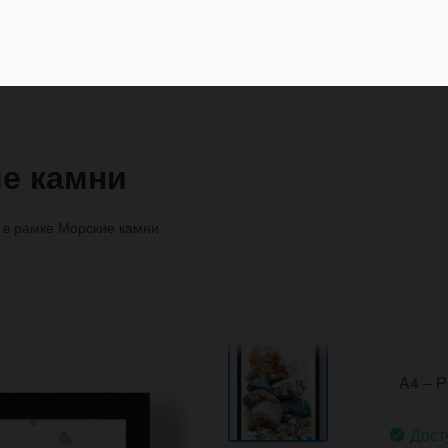
ие камни
 в рамке Морские камни
Дост