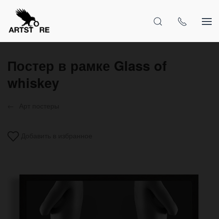
Постер в рамке Glass of
whiskey
Арт постеры
Добавить в избранное