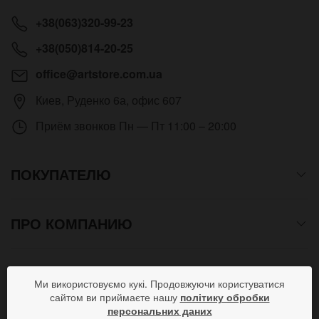
+38(063)320-99-23
+38(050)814-20-25
office@artstore.com.ua
Киев
,
Руденко 6а, офис 607
Приём звонков
Пн — Пт 11:00 – 20:00
ПОКУПАТЕЛЮ
ПРО КОМПАНИЮ
СПОСОБЫ ОПЛАТЫ
Ми використовуємо кукі. Продовжуючи користуватися
сайтом ви приймаєте нашу
політику обробки
персональних даних