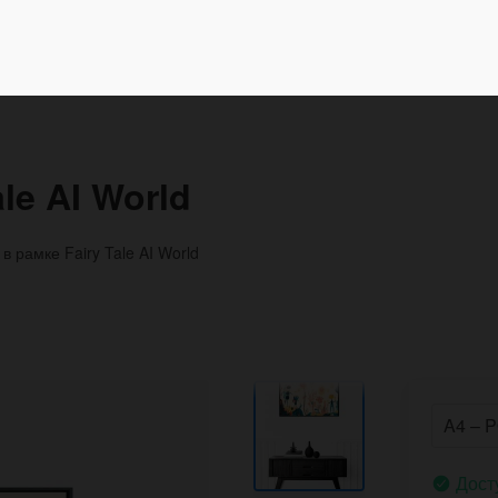
le AI World
в рамке Fairy Tale AI World
Дост