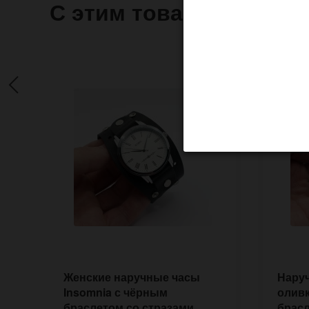
С этим товаром часто 
Женские наручные часы
Наруч
Insomnia с чёрным
олив
браслетом со стразами
брас