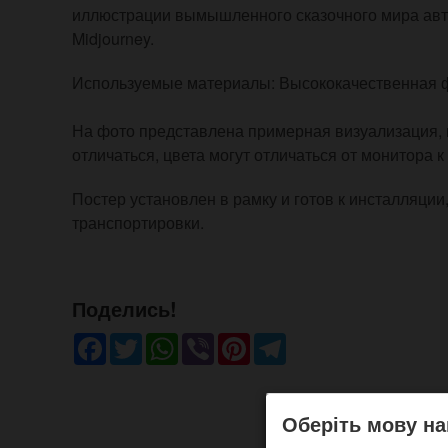
иллюстрации вымышленного сказочного мира авто
Midjourney.
Используемые материалы: Высококачественная фо
На фото представлена примерная визуализация, 
отличаться, цвета могут отличаться от монитора к
Постер установлен в рамку и готов к инсталляции
транспортировки.
Поделись!
Facebook
Twitter
WhatsApp
Viber
Pinterest
Telegram
Оберіть мову на