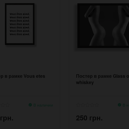
р в рамке Vous etes
Постер в рамке Glass o
whiskey
В наличии
В н
 грн.
250 грн.