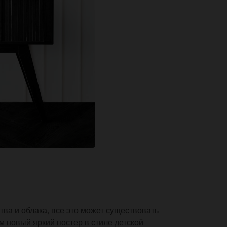
ва и облака, все это может существовать
м новый яркий постер в стиле детской