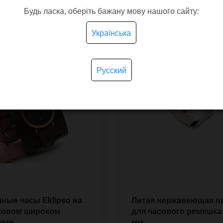
покупают
Будь ласка, оберіть бажану мову нашого сайту:
Українська
Русский
ные часы Eklipso на
Литая нержавеющая п
ковом широком
для часового ремешка 
лете
мм