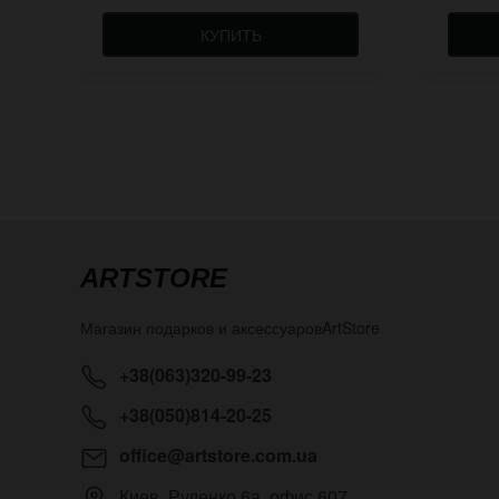
КУПИТЬ
ARTSTORE
Магазин подарков и аксессуаров
ArtStore
+38(063)320-99-23
+38(050)814-20-25
office@artstore.com.ua
Киев
,
Руденко 6а, офис 607