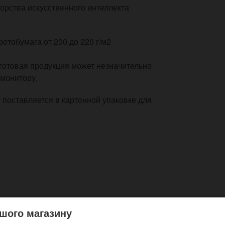
рства искусственного интеллекта
тобумага от 200 до 220 г/м2
готовая продукция может незначительно
 монитору.
, поставляется в картонной упаковке для
шого магазину