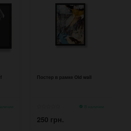
f
Постер в рамке Old wall
П
d
аличии
В наличии
250 грн.
2