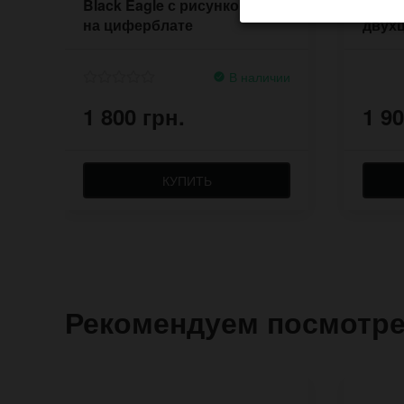
Black Eagle с рисунком орла
рисун
на циферблате
двухц
кожи
В наличии
1 800 грн.
1 90
КУПИТЬ
Рекомендуем посмотр