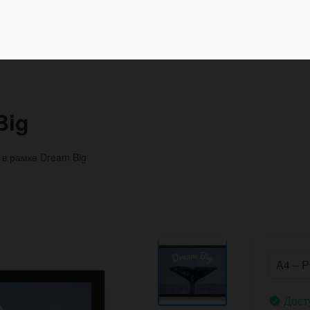
Big
 в рамке Dream Big
Дост