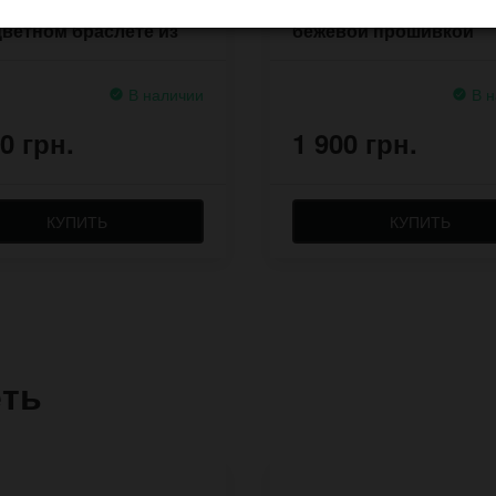
ком бас гитары на
картой мира на ремне 
ветном браслете из
бежевой прошивкой
В наличии
В н
0 грн.
1 900 грн.
КУПИТЬ
КУПИТЬ
еть