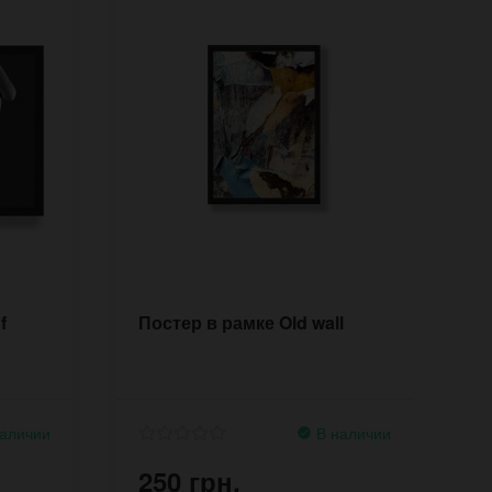
f
Постер в рамке Old wall
П
d
аличии
В наличии
250 грн.
2