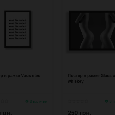
р в рамке Vous etes
Постер в рамке Glass o
whiskey
В наличии
В н
 грн.
250 грн.