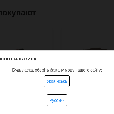
покупают
шого магазину
Будь ласка, оберіть бажану мову нашого сайту:
Українська
Русский
ные часы Rock с
Наручные часы Travell