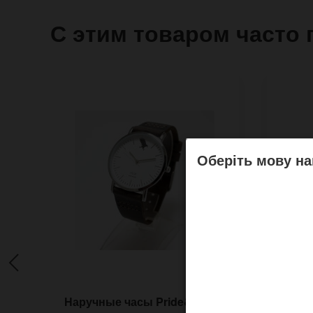
С этим товаром часто 
Оберіть мову на
Наручные часы Pride&Bright
Наруч