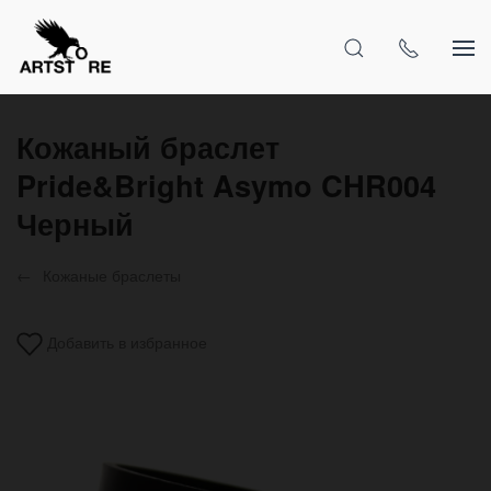
Кожаный браслет
Pride&Bright Asymo CHR004
Черный
Кожаные браслеты
Добавить в избранное