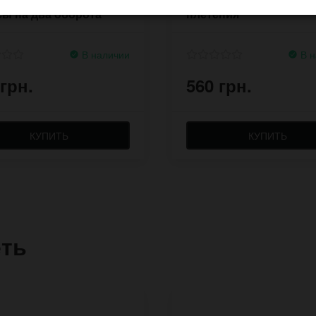
ы на два оборота
плетения
В наличии
В н
 грн.
560 грн.
КУПИТЬ
КУПИТЬ
еть