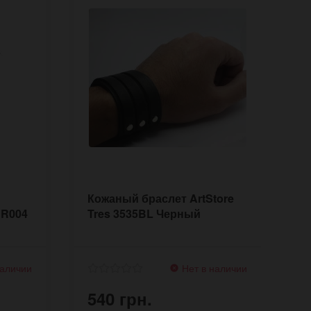
Кожаный браслет ArtStore
К
HR004
Tres 3535BL Черный
S
наличии
Нет в наличии
540 грн.
5