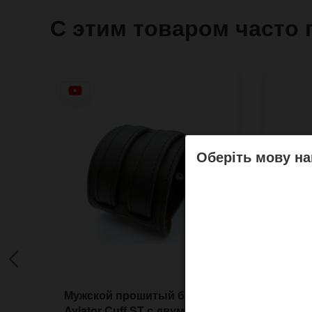
С этим товаром часто 
Оберіть мову на
Мужской прошитый браслет
Мужс
Aviator Cuff ST с двумя
Drezd