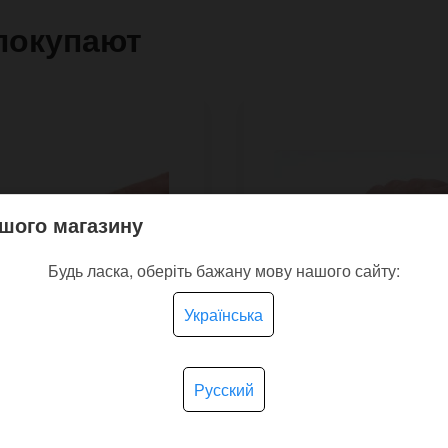
покупают
шого магазину
Будь ласка, оберіть бажану мову нашого сайту:
Українська
Русский
кой кожаный браслет
Кожаный браслет Forty
en Khaki в виде
тремя полосами сквоз