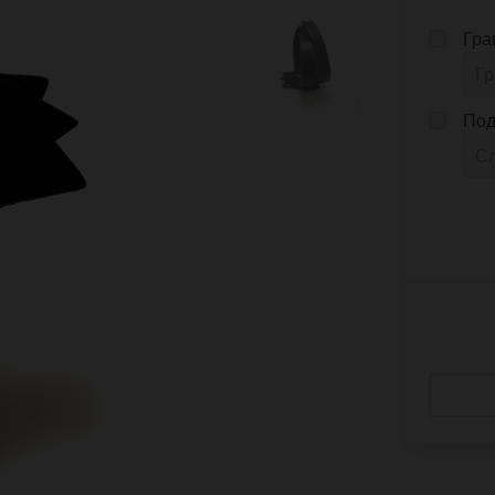
Гра
Под