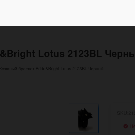
&Bright Lotus 2123BL Черн
Кожаный браслет Pride&Bright Lotus 2123BL Черный
SKU:21
Не