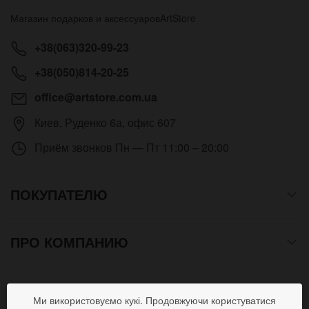
Магазин подарков и аксессуаров
ArtStore
+38(063)320-99-23
+38(050)814-20-25
office@artstore.com.ua
Киев
,
Руденко 6а, офис 607
Приём звонков
Пн — Пт 11:00 – 20:00
ПОКУПАТЕЛЮ
ПРО КОМПАНИЮ
СПОСОБЫ ОПЛАТЫ
Ми використовуємо кукі. Продовжуючи користуватися