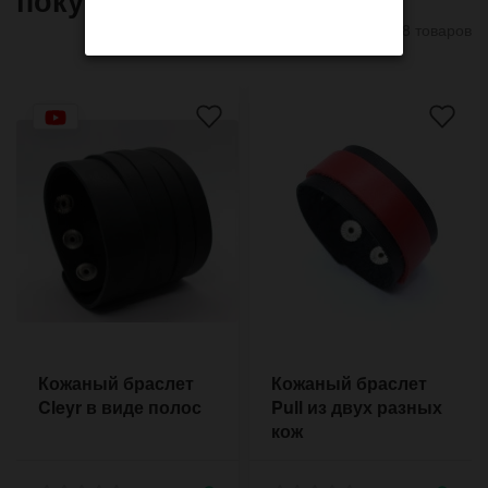
8 товаров
Кожаный браслет
Кожаный браслет
Cleyr в виде полос
Pull из двух разных
кож