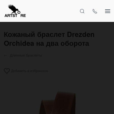
Кожаный браслет Drezden
Orchidea на два оборота
Длинные браслеты
Добавить в избранное