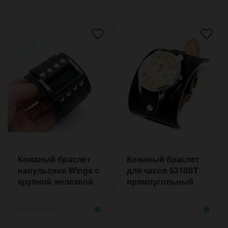
Кожаный браслет
Кожаный браслет
напульсник Wings с
для часов 5310ST
крупной железной
прямоугольный
рамкой и
прошитый по
заклёпками
контуру