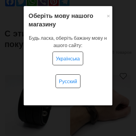
×
Оберіть мову нашого
магазину
С этим товаром часто
Будь ласка, оберіть бажану мову н
покупают
ашого сайту:
8 товаров
Українська
Русский