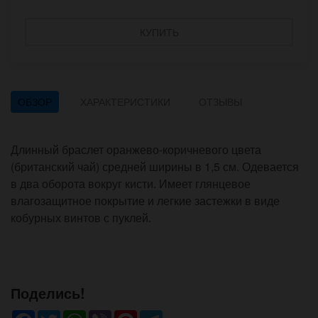
КУПИТЬ
ОБЗОР
ХАРАКТЕРИСТИКИ
ОТЗЫВЫ
Длинный браслет оранжево-коричневого цвета
(британский чай) средней ширины в 1,5 см. Одевается
в два оборота вокруг кисти. Имеет глянцевое
влагозащитное покрытие и легкие застежки в виде
кобурных винтов с пуклей.
Поделись!
Facebook
Twitter
WhatsApp
Viber
Pinterest
Telegram