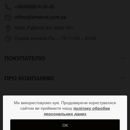
+38(050)814-20-25
office@artstore.com.ua
Киев
,
Руденко 6а, офис 607
Приём звонков
Пн — Пт 11:00 – 20:00
ПОКУПАТЕЛЮ
ПРО КОМПАНИЮ
СПОСОБЫ ОПЛАТЫ
Ми використовуємо кукі. Продовжуючи користуватися
сайтом ви приймаєте нашу
політику обробки
персональних даних
ПРИСОЕДИНЯЙСЯ В СОЦСЕТЯХ
ОК