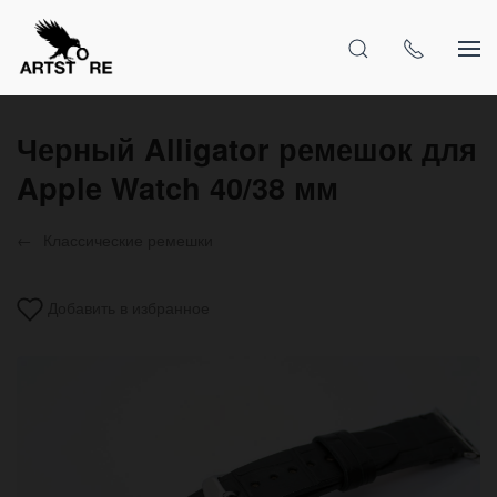
Черный Alligator ремешок для
Apple Watch 40/38 мм
Классические ремешки
Добавить в избранное