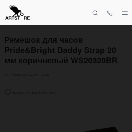
Ремешок для часов
Pride&Bright Daddy Strap 20
мм коричневый WS20320BR
Ремешки для часов
Добавить в избранное