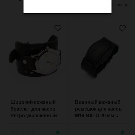
8 товаров
Широкий кожаный
Военный кожаный
браслет для часов
ремешок для часов
Ретро украшенный
M18 NATO 20 мм с
отверстиями
подложкой под
корпус