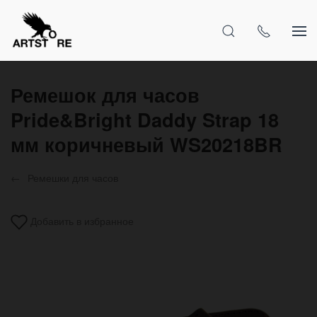
Ремешок для часов
Pride&Bright Daddy Strap 18
мм коричневый WS20218BR
Ремешки для часов
Добавить в избранное