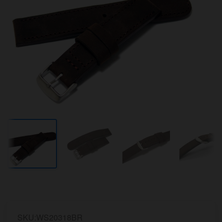
SKU:WS20318BR