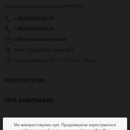
Магазин подарков и аксессуаров
ArtStore
+38(063)320-99-23
+38(050)814-20-25
office@artstore.com.ua
Киев
,
Руденко 6а, офис 607
Приём звонков
Пн — Пт 11:00 – 20:00
ПОКУПАТЕЛЮ
ПРО КОМПАНИЮ
СПОСОБЫ ОПЛАТЫ
Ми використовуємо кукі. Продовжуючи користуватися