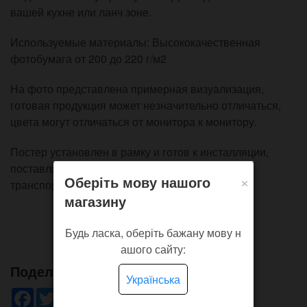
вашей кухне или ланч зоне.
Используемые материалы: Высококачественная
фотобумага от 200 до 220 г/м2
На фото представлена примерная визуализация,
готовая продукция может незначительно отличаться,
цвета могут отличаться от монитора к монитору.
Постер установлен в рамку и готов к инсталляции,
поставляется в картонной упаковке для
×
Оберіть мову нашого
транспортировки.
магазину
Будь ласка, оберіть бажану мову н
ашого сайту:
Поделись!
Українська
Facebook
Twitter
WhatsApp
Viber
Pinterest
Telegram