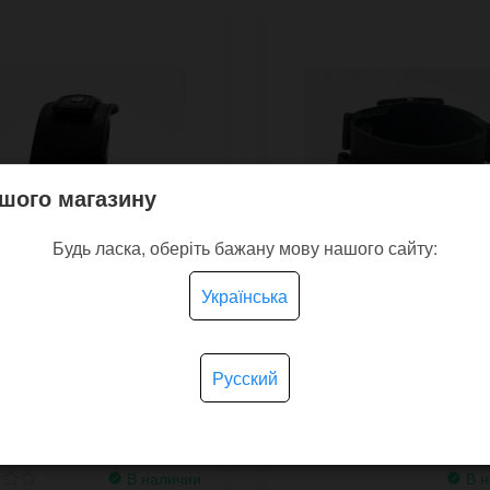
шого магазину
Будь ласка, оберіть бажану мову нашого сайту:
Українська
ный ремешок для
Широкий кожаный бра
Русский
ых часов Spartan с
JD большими пряжкам
ми в стиле стимпанк
стиле Депп
В наличии
В н