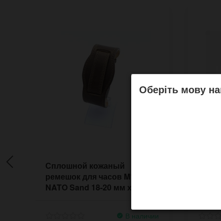
Оберіть мову на
Сплошной кожаный
Кожа
ремешок для часов M16
крупн
NATO Sand 18-20 мм хаки
винта
олива
В наличии