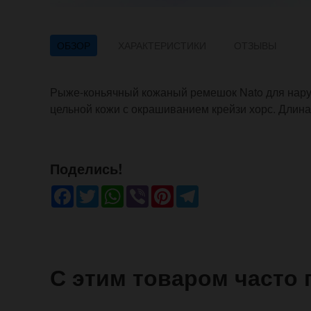
ОБЗОР
ХАРАКТЕРИСТИКИ
ОТЗЫВЫ
Рыже-коньячный кожаный ремешок Nato для наруч
цельной кожи с окрашиванием крейзи хорс. Длина
Поделись!
Facebook
Twitter
WhatsApp
Viber
Pinterest
Telegram
С этим товаром часто 