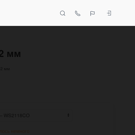
2 мм
22 мм
лось немного