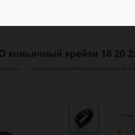
 коньячный крейзи 18 20 2
е ремешки
Кожаный ремешок NATO коньячный крейзи 18 20 
Оста