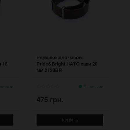
Ремешок для часов
Р
и 18
Pride&Bright НАТО хаки 20
P
мм 2120BR
м
аличии
В наличии
475 грн.
4
КУПИТЬ