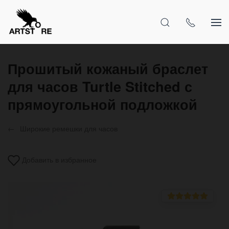
Прошитый кожаный браслет
для часов Turtle Stitched с
прямоугольной подложкой
Широкие ремешки для часов
Добавить в избранное