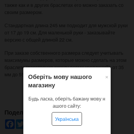
также как и в других браслетах его можно заказать со
своим размером.
Стандартная длина 245 мм подходит для мужской руки
от 17 до 19 см. Для маленькой руки - заказывайте
версию с общей длиной 22 см.
При заказе собственного размера следует учитывать
максимумы размеров, которые можно сделать на этом
браслете (расстояние между осями креплений): от 35
×
мм до 55 мм.
Оберіть мову нашого
магазину
Будь ласка, оберіть бажану мову н
ашого сайту:
Поделись!
Українська
Facebook
Twitter
WhatsApp
Viber
Pinterest
Telegram