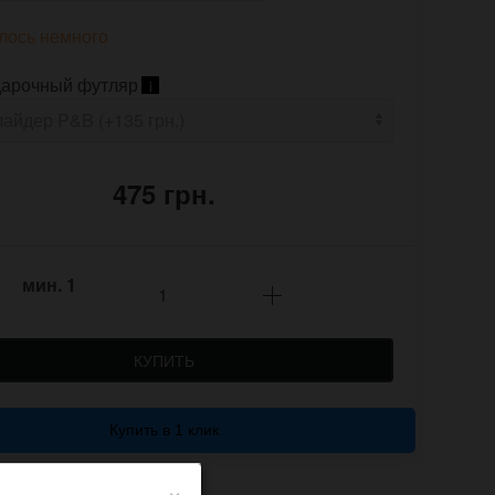
лось немного
арочный футляр
i
475 грн.
мин.
1
КУПИТЬ
Купить в 1 клик
×