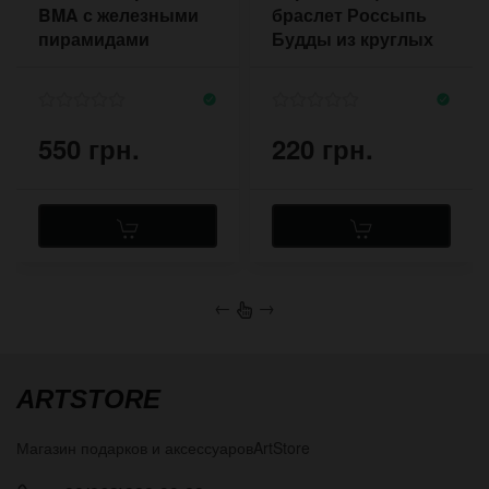
BMA с железными
браслет Россыпь
пирамидами
Будды из круглых
бусин
550 грн.
220 грн.
←
→
ARTSTORE
Магазин подарков и аксессуаров
ArtStore