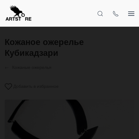
Кожаное ожерелье
Кубикадзари
Кожаные ожерелья
Добавить в избранное