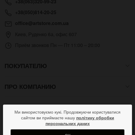
+38(063)320-99-23
+38(050)814-20-25
office@artstore.com.ua
Киев
,
Руденко 6а, офис 607
Приём звонков
Пн — Пт 11:00 – 20:00
ПОКУПАТЕЛЮ
ПРО КОМПАНИЮ
СПОСОБЫ ОПЛАТЫ
Ми використовуємо кукі. Продовжуючи користуватися
сайтом ви приймаєте нашу
політику обробки
персональних даних
ПРИСОЕДИНЯЙСЯ В СОЦСЕТЯХ