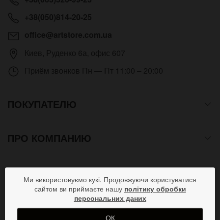
+38(050)814-20-25
office@artstore.com.ua
Киев
,
Руденко 6а, офис 607
Приём звонков
Пн — Пт 11:00 – 20:00
ПОКУПАТЕЛЮ
ПРО КОМПАНИЮ
СПОСОБЫ ОПЛАТЫ
Ми використовуємо кукі. Продовжуючи користуватися
сайтом ви приймаєте нашу
політику обробки
персональних даних
ПРИСОЕДИНЯЙСЯ В СОЦСЕТЯХ
ОК