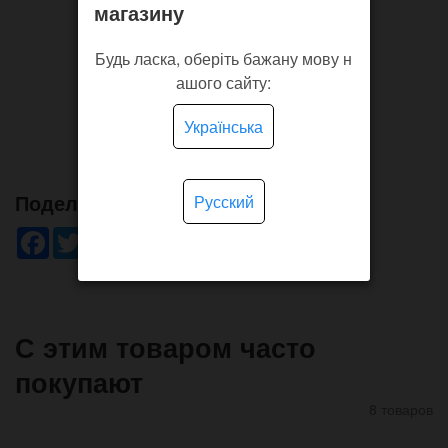
магазину
Будь ласка, оберіть бажану мову н
ашого сайту:
Українська
Поделись!
Русский
Facebook
Twitter
WhatsApp
Viber
Pinterest
Telegram
С этим товаром часто
покупают
8 товаров