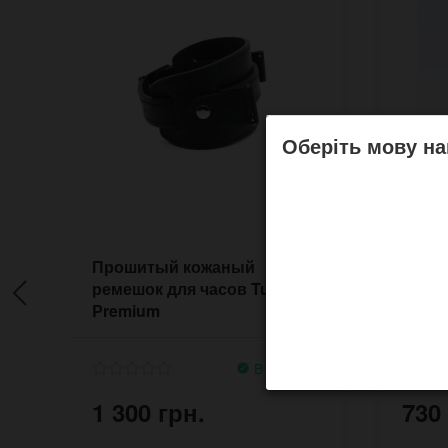
Оберіть мову на
Прошитый кожаный
Широ
ремешок для часов Turtle
часов
Premium
широ
корп
В наличии
1 300 грн.
730