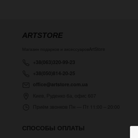
ARTSTORE
Магазин подарков и аксессуаров
ArtStore
+38(063)320-99-23
+38(050)814-20-25
office@artstore.com.ua
Киев
,
Руденко 6а, офис 607
Приём звонков
Пн — Пт 11:00 – 20:00
СПОСОБЫ ОПЛАТЫ