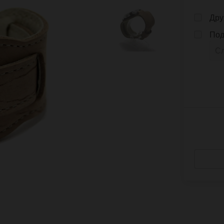
Дру
Под