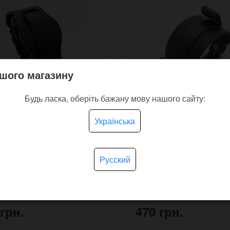
шого магазину
Будь ласка, оберіть бажану мову нашого сайту:
Українська
кий ремешок для
Широкий браслет для 
 M19 NATO 20-22 мм с
Turtle прямоугольный 
Русский
кой подложкой под
стиле ретро
ус
В наличии
В н
 грн.
470 грн.