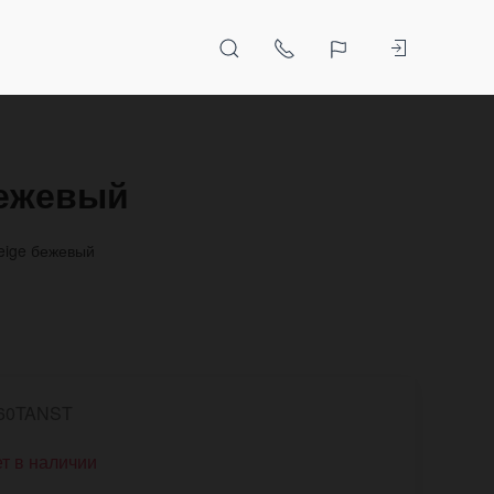
бежевый
eige бежевый
60TANST
т в наличии