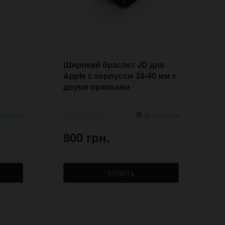
Широкий браслет JD для
Ш
Apple с корпусом 38-40 мм с
ч
двумя пряжками
4
аличии
В наличии
800 грн.
8
КУПИТЬ