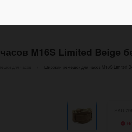
часов M16S Limited Beige 
ешки для часов
Широкий ремешок для часов M16S Limited B
SKU:79
Не