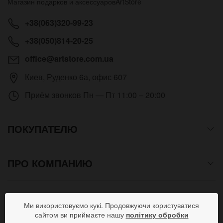
Магазин подарков и аксессуаров
ArtStore
+38(063)320-99-23
+38(050)814-20-25
office@artstore.com.ua
Киев
,
Руденко 6а, офис 607
Приём звонков
Пн — Пт 11:00 – 20:00
ПОКУПАТЕЛЮ
ПРО КОМПАНИЮ
СПОСОБЫ ОПЛАТЫ
Ми використовуємо кукі. Продовжуючи користуватися
сайтом ви приймаєте нашу
політику обробки