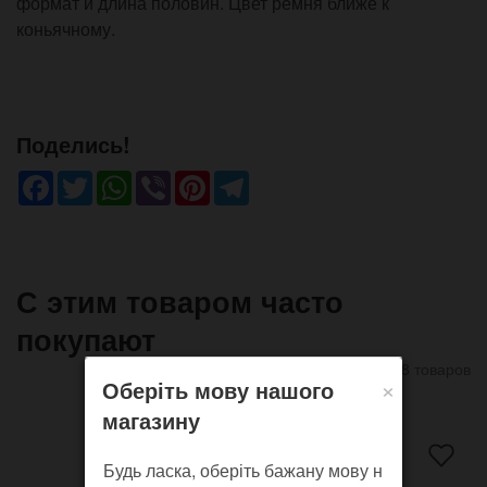
формат и длина половин. Цвет ремня ближе к
коньячному.
Поделись!
Facebook
Twitter
WhatsApp
Viber
Pinterest
Telegram
С этим товаром часто
покупают
8 товаров
×
Оберіть мову нашого
магазину
Будь ласка, оберіть бажану мову н