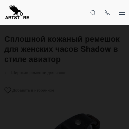
Сплошной кожаный ремешок
для женских часов Shadow в
стиле авиатор
Широкие ремешки для часов
Добавить в избранное