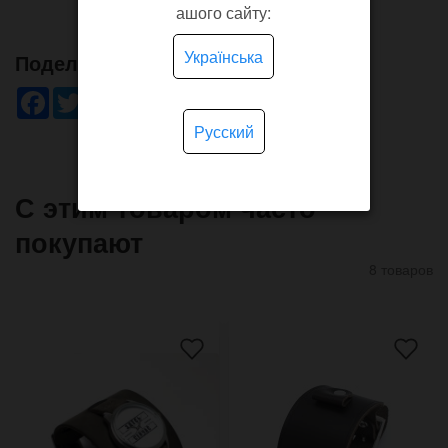
ашого сайту:
Українська
Поделись!
Facebook
Twitter
WhatsApp
Viber
Pinterest
Telegram
Русский
С этим товаром часто
покупают
8 товаров