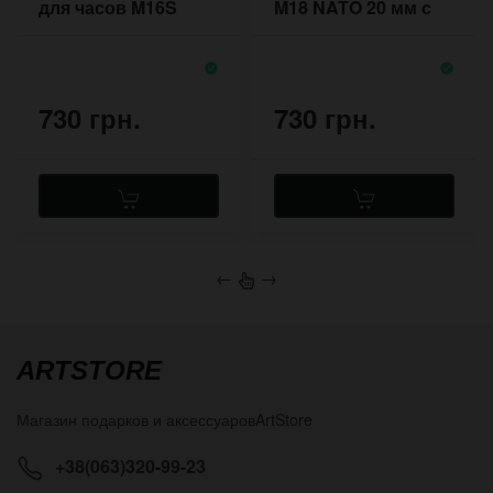
для часов M16S
M18 NATO 20 мм с
NATO 18 мм
подложкой под
корпус
730 грн.
730 грн.
←
→
ARTSTORE
Магазин подарков и аксессуаров
ArtStore
+38(063)320-99-23