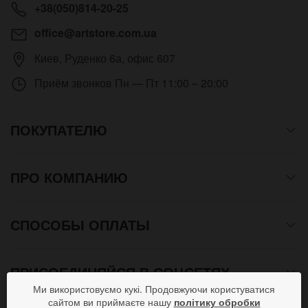
+38(050)814-20-25
office@artstore.com.ua
Киев
,
Руденко 6а, офис 607
Приём звонков
Пн — Пт 11:00 – 20:00
ПОКУПАТЕЛЮ
ПРО КОМПАНИЮ
СПОСОБЫ ОПЛАТЫ
ПРИСОЕДИНЯЙСЯ В СОЦСЕТЯХ
Ми використовуємо кукі. Продовжуючи користуватися
сайтом ви приймаєте нашу
політику обробки