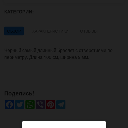
КАТЕГОРИИ:
ОБЗОР
ХАРАКТЕРИСТИКИ
ОТЗЫВЫ
Черный самый длинный браслет с отверстиями по
периметру. Длина 100 см, ширина 9 мм.
Поделись!
Facebook
Twitter
WhatsApp
Viber
Pinterest
Telegram