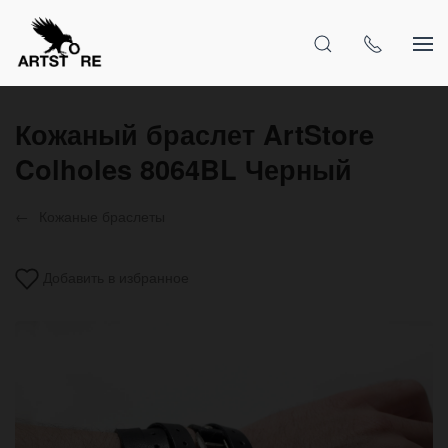
Кожаный браслет ArtStore
Colholes 8064BL Черный
Кожаные браслеты
Добавить в избранное