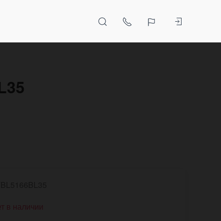
L35
BL5166BL35
т в наличии