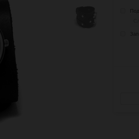
Под
Зап