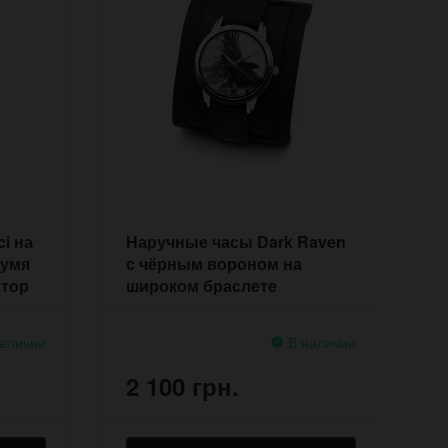
i на
Наручные часы Dark Raven
Н
вумя
с чёрным вороном на
н
атор
широком браслете
к
аличии
В наличии
2 100 грн.
2