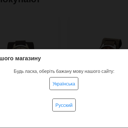
шого магазину
Будь ласка, оберіть бажану мову нашого сайту:
Українська
Русский
чные часы Скелет
Наручные часы Verano
ецов с рисунком в
рисунком цветом на
 хоррор с ретро
ремешке с контрастно
шком
прошивкой