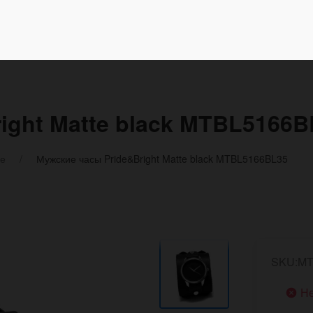
ight Matte black MTBL5166B
ке
Мужские часы Pride&Bright Matte black MTBL5166BL35
SKU:MT
Не