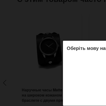
Оберіть мову на
Наручные часы Matte black
Нару
на широком кожаном
близн
браслете с двумя пряжками
стиле
реме