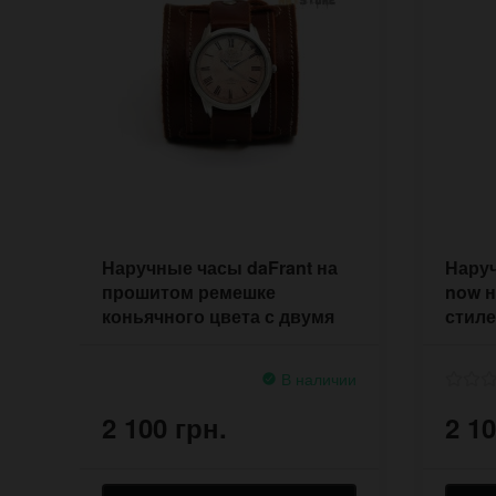
Наручные часы daFrant на
Наруч
прошитом ремешке
now н
коньячного цвета с двумя
стиле
пряжками
В наличии
2 100 грн.
2 10