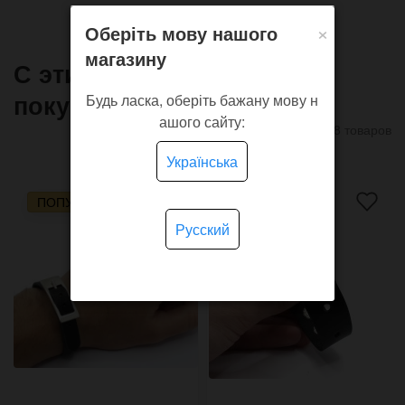
×
Оберіть мову нашого
магазину
С этим товаром часто
покупают
Будь ласка, оберіть бажану мову н
ашого сайту:
8 товаров
Українська
ПОПУЛЯРНО!
Русский