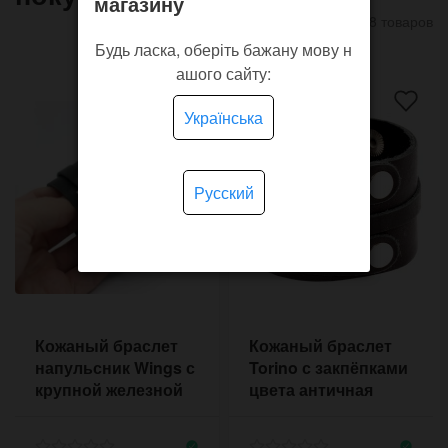
магазину
8 товаров
Будь ласка, оберіть бажану мову н
ашого сайту:
Українська
Русский
Кожаный браслет
Кожаный браслет
напульсник Wings с
Torino с закпёпками
крупной железной
цвета античная
рамкой и
латунь
заклёпками