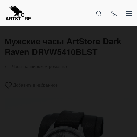
Мужские часы ArtStore Dark
Raven DRVW5410BLST
Часы на широком ремешке
Добавить в избранное