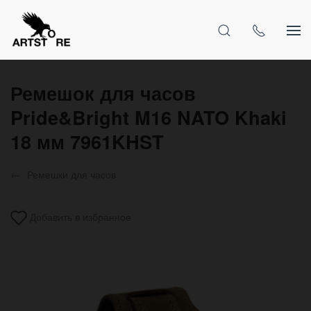
Ремешок для часов
Pride&Bright M16 NATO Khaki
18 мм 7961KHST
Ремешки для часов
Добавить в избранное