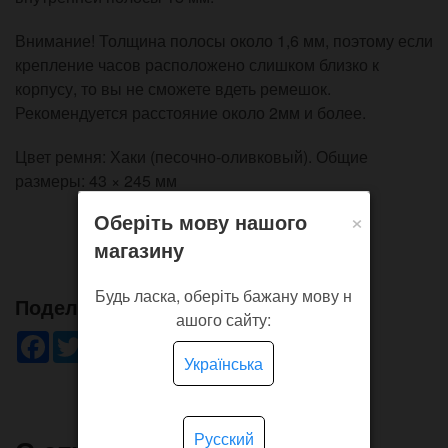
Внимание! Толщина полосы около 1,6 мм, поэтому если
крепление часов расположено слишком близко к
корпусу, то вы не сможете вдеть ремешок.
Рекомендуется расстояние около 2мм и более.
Цвет ремня: Хаки (песочно-оливковый). Общие
размеры: 43 × 245 мм
×
Оберіть мову нашого
магазину
Будь ласка, оберіть бажану мову н
Поделись!
ашого сайту:
Facebook
Twitter
WhatsApp
Viber
Pinterest
Telegram
Українська
Русский