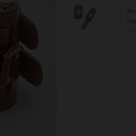
Дру
Под