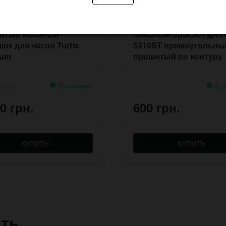
итый кожаный
Кожаный браслет для 
ок для часов Turtle
5310ST прямоугольны
ium
прошитый по контуру
В наличии
В н
0 грн.
600 грн.
КУПИТЬ
КУПИТЬ
еть