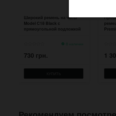
Широкий ремень на часы
Прош
Model C18 Black с
ремеш
прямоугольной подложкой
Prem
под корпус
В наличии
730 грн.
1 30
КУПИТЬ
Рекомендуем посмотр