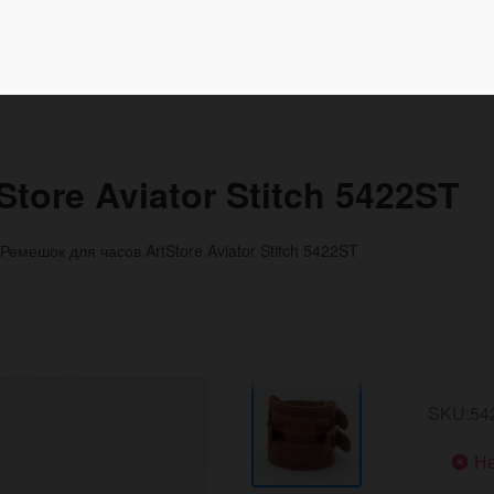
tore Aviator Stitch 5422ST
Ремешок для часов ArtStore Aviator Stitch 5422ST
SKU:54
Не