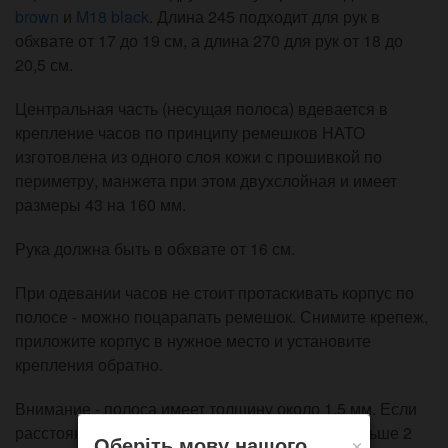
brown
и
M18 black
. Длина 245 подходит для рук в
обхвате от 17 до 19 см, а длина 270 для рук от 18 до
20,5 см.
Центральная часть (несущая полоса) вдевается в
крепление часов по принципу ремешков НАТО
изготовлена из одного слоя кожи с прошивкой по
периметру, манжета при этом двухслойная и имеет
размеры 43 на 160 мм.
Рука должна быть в обхвате от 16 см.
При одевании часов не стоит протаскивать корпус по
полосе - можно поцарапать ремешок. Снимите крепеж,
приложите корпус в нужное место и установите
крепления обратно.
Внимание - полоса имеет толщину около 1,5 мм. Если
расстояние от крепления до корпуса часов меньше 2
×
Оберіть мову нашого