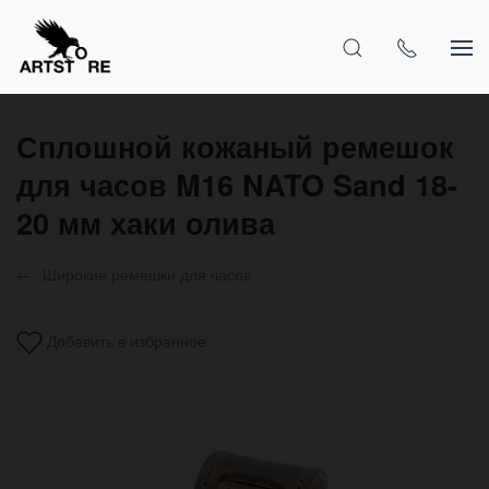
Сплошной кожаный ремешок
для часов M16 NATO Sand 18-
20 мм хаки олива
Широкие ремешки для часов
Добавить в избранное